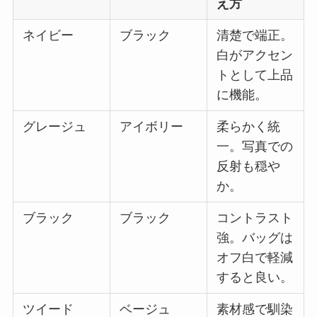
え方
ネイビー
ブラック
清楚で端正。
白がアクセン
トとして上品
に機能。
グレージュ
アイボリー
柔らかく統
一。写真での
反射も穏や
か。
ブラック
ブラック
コントラスト
強。バッグは
オフ白で軽減
すると良い。
ツイード
ベージュ
素材感で馴染