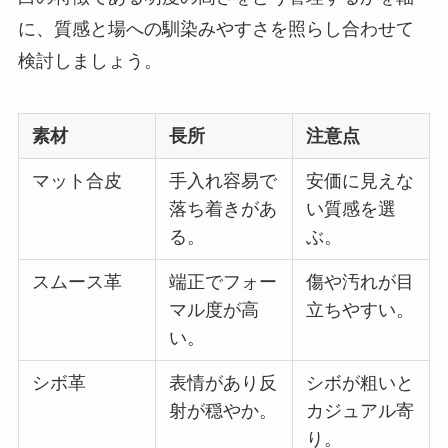
に、質感と場への馴染みやすさを照らし合わせて
検討しましょう。
素材
長所
注意点
マット合皮
手入れ容易で
安価に見えな
落ち着きがあ
い質感を選
る。
ぶ。
スムース革
端正でフォー
傷や汚れが目
マル度が高
立ちやすい。
い。
シボ革
表情があり反
シボが粗いと
射が穏やか。
カジュアル寄
り。