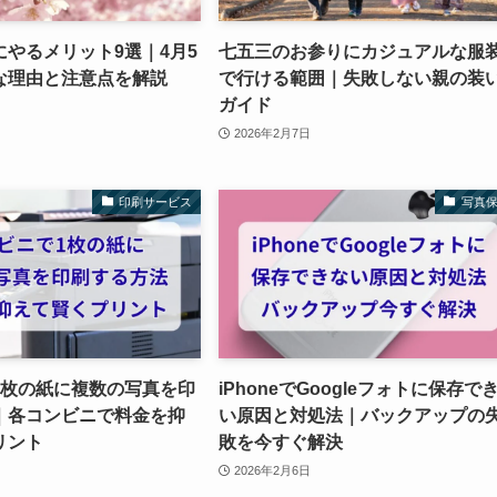
やるメリット9選｜4月5
七五三のお参りにカジュアルな服
な理由と注意点を解説
で行ける範囲｜失敗しない親の装
ガイド
2026年2月7日
印刷サービス
写真
1枚の紙に複数の写真を印
iPhoneでGoogleフォトに保存で
｜各コンビニで料金を抑
い原因と対処法｜バックアップの
リント
敗を今すぐ解決
2026年2月6日