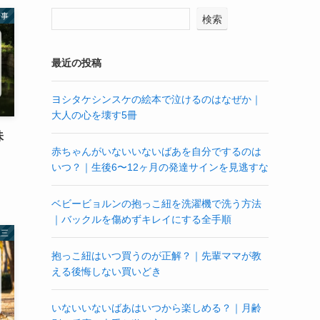
行事
検索
最近の投稿
ヨシタケシンスケの絵本で泣けるのはなぜか｜
大人の心を壊す5冊
味
赤ちゃんがいないいないばあを自分でするのは
いつ？｜生後6〜12ヶ月の発達サインを見逃すな
ベビービョルンの抱っこ紐を洗濯機で洗う方法
｜バックルを傷めずキレイにする全手順
五三
抱っこ紐はいつ買うのが正解？｜先輩ママが教
える後悔しない買いどき
いないいないばあはいつから楽しめる？｜月齢