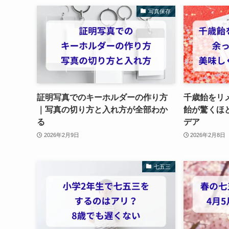
写真保存
証明写真でのキーホルダーの作り方
千歳飴をリ
｜写真の切り方と入れ方が全部わか
飴が驚くほ
る
デア
2026年2月9日
2026年2月8日
七五三