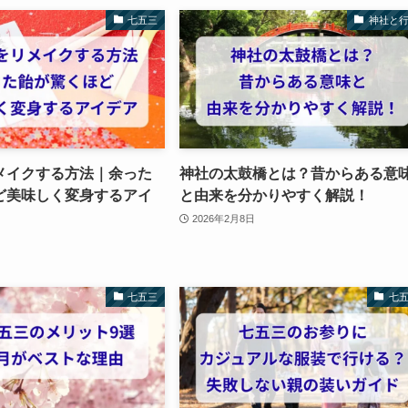
七五三
神社と
メイクする方法｜余った
神社の太鼓橋とは？昔からある意
ど美味しく変身するアイ
と由来を分かりやすく解説！
2026年2月8日
七五三
七